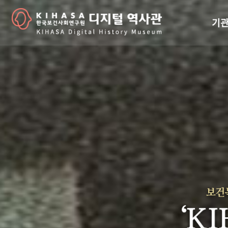
기관
걸어
기관
역대
연구원