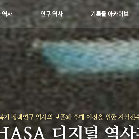
 역사
연구 역사
기록물 아카이브
온 길
정책과 연구
사진 아카이브
 변천사
키워드로 보는 연구 역사
문서 기록물
 기관장
연구자들
행정박물
 사람들
간행물 변천사
영상 기록물