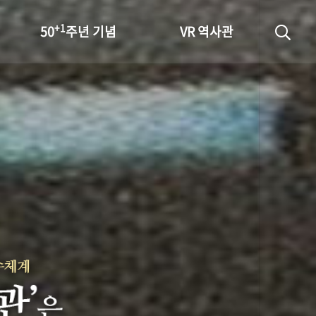
+1
50
주년 기념
VR 역사관
성과 50선
숫자로 보는 50년
+1
50
주년 광장
세계와 함께 한 KIHASA