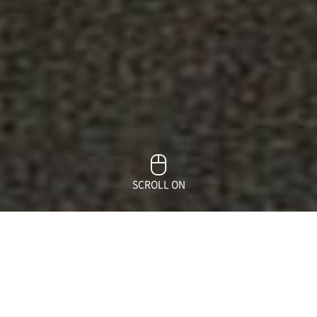
SCROLL ON