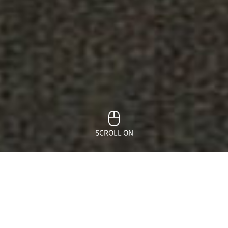
SCROLL ON