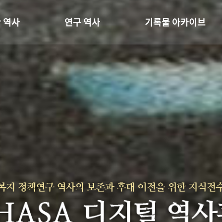
 역사
연구 역사
기록물 아카이브
온 길
정책과 연구
사진 아카이브
 변천사
키워드로 보는 연구 역사
문서 기록물
 기관장
연구자들
행정박물
 사람들
간행물 변천사
영상 기록물