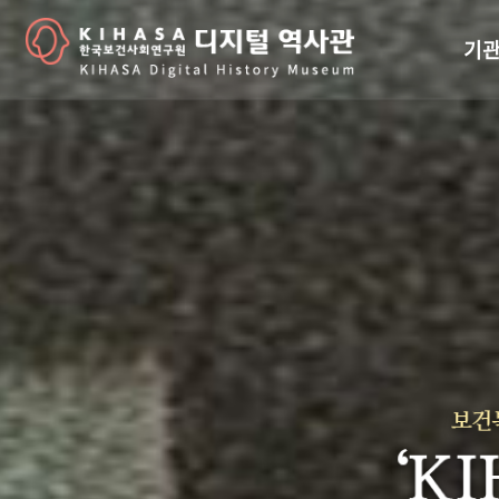
기관
걸어
기관
역대
연구원