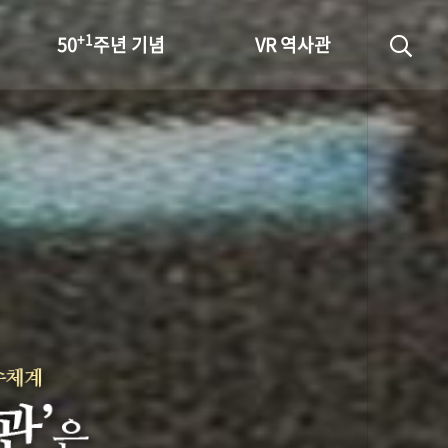
+1
50
주년 기념
VR 역사관
성과 50선
숫자로 보는 50년
+1
50
주년 광장
세계와 함께 한 KIHASA