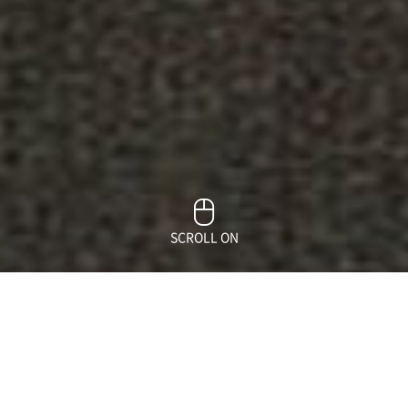
SCROLL ON