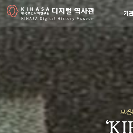
기관
걸어
기관
역대
연구원