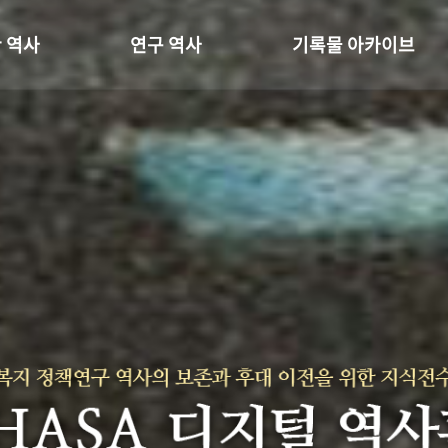
 역사
연구 역사
기록물 아카이브
온 길
정책과 연구
사진 아카이브
 변천사
키워드로 보는 연구 역사
문서 기록물
 기관장
연구자들
행정박물
 사람들
간행물 변천사
영상 기록물