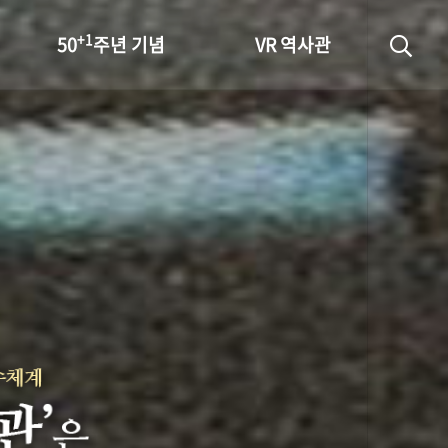
+1
50
주년 기념
VR 역사관
성과 50선
숫자로 보는 50년
+1
50
주년 광장
세계와 함께 한 KIHASA