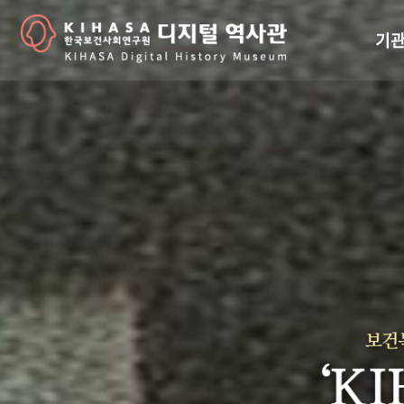
기관
걸어
기관
역대
연구원