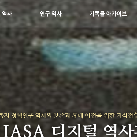
 역사
연구 역사
기록물 아카이브
온 길
정책과 연구
사진 아카이브
 변천사
키워드로 보는 연구 역사
문서 기록물
 기관장
연구자들
행정박물
 사람들
간행물 변천사
영상 기록물