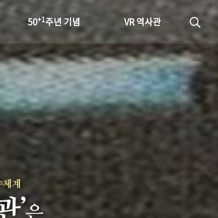
+1
50
주년 기념
VR 역사관
성과 50선
숫자로 보는 50년
+1
50
주년 광장
세계와 함께 한 KIHASA