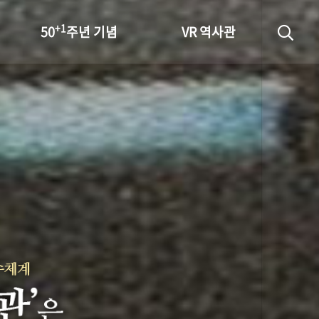
+1
50
주년 기념
VR 역사관
성과 50선
숫자로 보는 50년
+1
50
주년 광장
세계와 함께 한 KIHASA