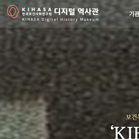
기관
걸어
기관
역대
연구원