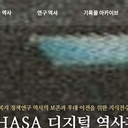
 역사
연구 역사
기록물 아카이브
온 길
정책과 연구
사진 아카이브
 변천사
키워드로 보는 연구 역사
문서 기록물
 기관장
연구자들
행정박물
 사람들
간행물 변천사
영상 기록물