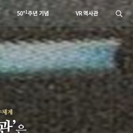
+1
50
주년 기념
VR 역사관
성과 50선
숫자로 보는 50년
+1
50
주년 광장
세계와 함께 한 KIHASA