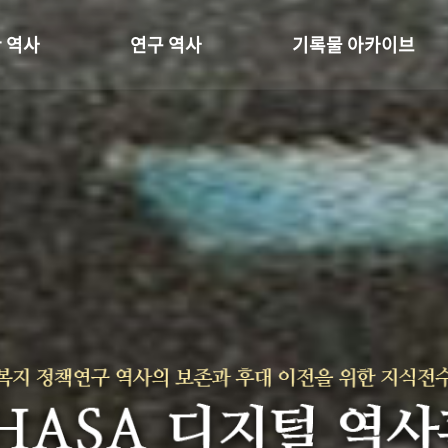
 역사
연구 역사
기록물 아카이브
온 길
정책과 연구
사진 아카이브
 변천사
키워드로 보는 연구 역사
문서 기록물
 기관장
연구자들
행정박물
 사람들
간행물 변천사
영상 기록물