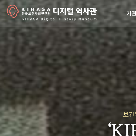
기관
걸어
기관
역대
연구원