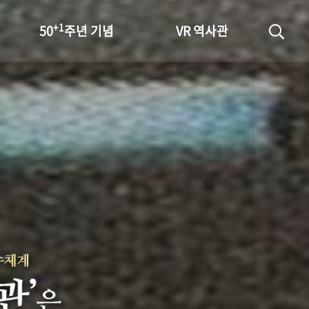
+1
50
주년 기념
VR 역사관
성과 50선
숫자로 보는 50년
+1
50
주년 광장
세계와 함께 한 KIHASA