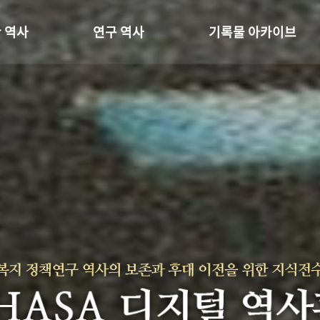
 역사
연구 역사
기록물 아카이브
온 길
정책과 연구
사진 아카이브
 변천사
키워드로 보는 연구 역사
문서 기록물
 기관장
연구자들
행정박물
 사람들
간행물 변천사
영상 기록물