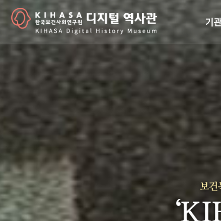
기관
걸어
기관
역대
연구원