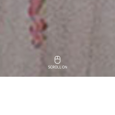
SCROLL ON