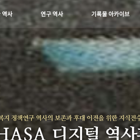
 역사
연구 역사
기록물 아카이브
온 길
정책과 연구
사진 아카이브
 변천사
키워드로 보는 연구 역사
문서 기록물
 기관장
연구자들
행정박물
 사람들
간행물 변천사
영상 기록물