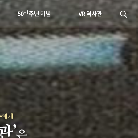
+1
50
주년 기념
VR 역사관
성과 50선
숫자로 보는 50년
+1
50
주년 광장
세계와 함께 한 KIHASA