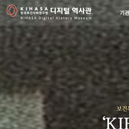
기관
걸어
기관
역대
연구원