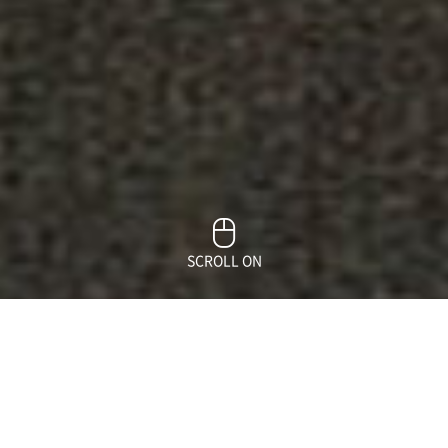
SCROLL ON