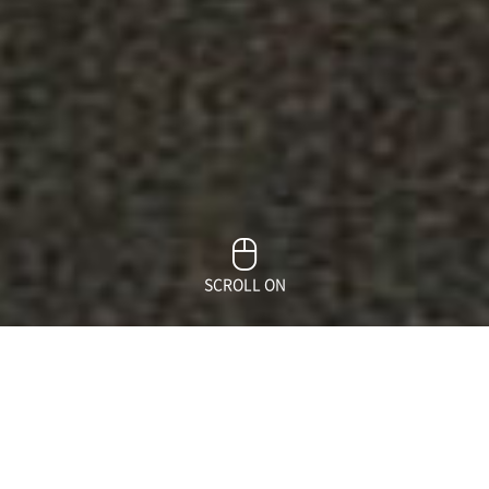
SCROLL ON