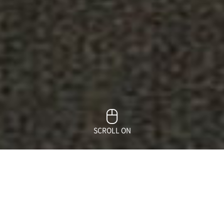
SCROLL ON