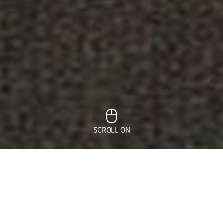
SCROLL ON