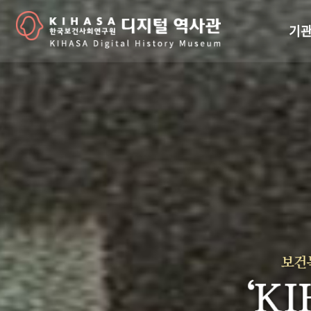
기관
걸어
기관
역대
연구원