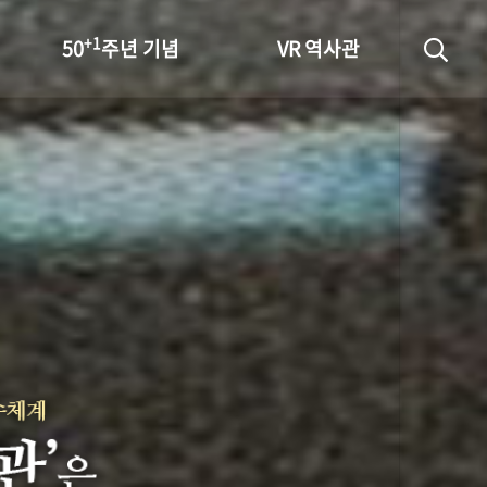
+1
50
주년 기념
VR 역사관
성과 50선
숫자로 보는 50년
+1
50
주년 광장
세계와 함께 한 KIHASA