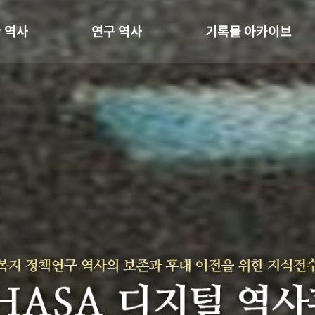
 역사
연구 역사
기록물 아카이브
온 길
정책과 연구
사진 아카이브
 변천사
키워드로 보는 연구 역사
문서 기록물
 기관장
연구자들
행정박물
 사람들
간행물 변천사
영상 기록물