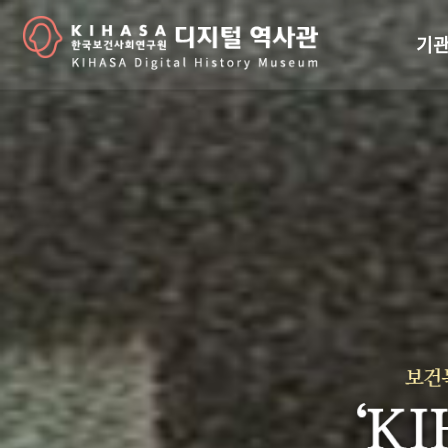
기관
걸어
기관
역대
연구원