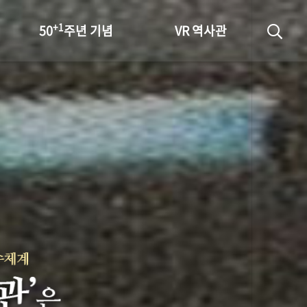
+1
50
주년 기념
VR 역사관
성과 50선
숫자로 보는 50년
+1
50
주년 광장
세계와 함께 한 KIHASA