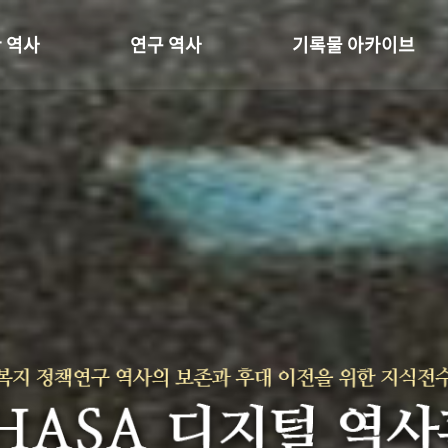
 역사
연구 역사
기록물 아카이브
온 길
정책과 연구
사진 아카이브
 변천사
키워드로 보는 연구 역사
문서 기록물
 기관장
연구자들
행정박물
 사람들
간행물 변천사
영상 기록물