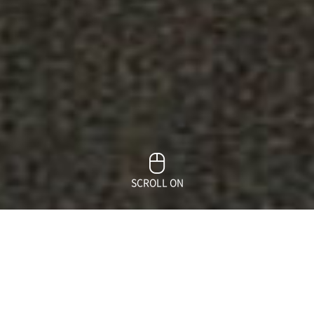
SCROLL ON