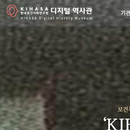
기관
걸어
기관
역대
연구원