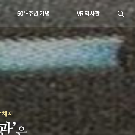
+1
50
주년 기념
VR 역사관
성과 50선
숫자로 보는 50년
+1
50
주년 광장
세계와 함께 한 KIHASA