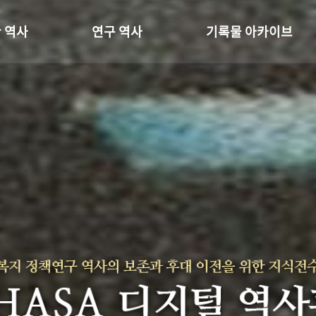
 역사
연구 역사
기록물 아카이브
온 길
정책과 연구
사진 아카이브
 변천사
키워드로 보는 연구 역사
문서 기록물
 기관장
연구자들
행정박물
 사람들
간행물 변천사
영상 기록물