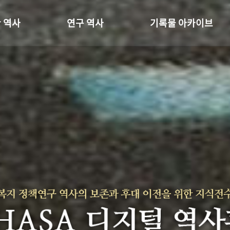
 역사
연구 역사
기록물 아카이브
온 길
정책과 연구
사진 아카이브
 변천사
키워드로 보는 연구 역사
문서 기록물
 기관장
연구자들
행정박물
 사람들
간행물 변천사
영상 기록물