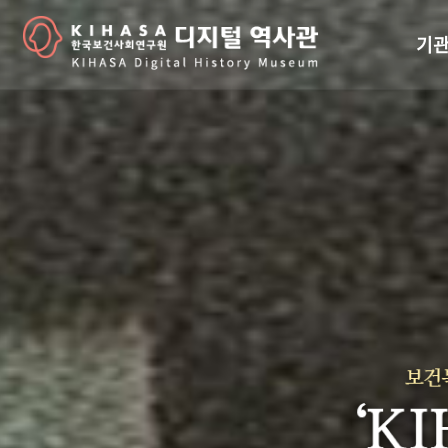
기관
걸어
기관
역대
연구원