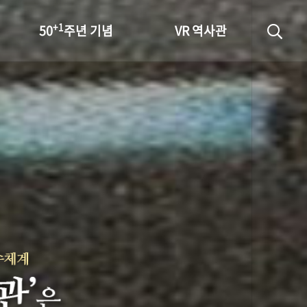
+1
50
주년 기념
VR 역사관
성과 50선
숫자로 보는 50년
+1
50
주년 광장
세계와 함께 한 KIHASA