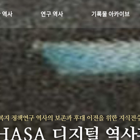
 역사
연구 역사
기록물 아카이브
온 길
정책과 연구
사진 아카이브
 변천사
키워드로 보는 연구 역사
문서 기록물
 기관장
연구자들
행정박물
 사람들
간행물 변천사
영상 기록물