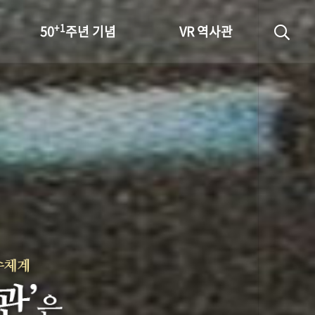
+1
50
주년 기념
VR 역사관
성과 50선
숫자로 보는 50년
+1
50
주년 광장
세계와 함께 한 KIHASA