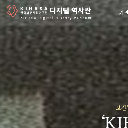
기관
걸어
기관
역대
연구원