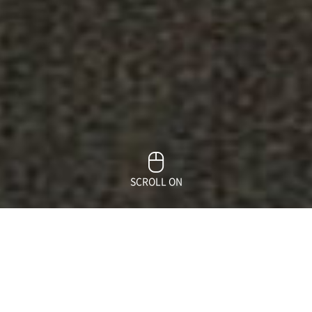
SCROLL ON