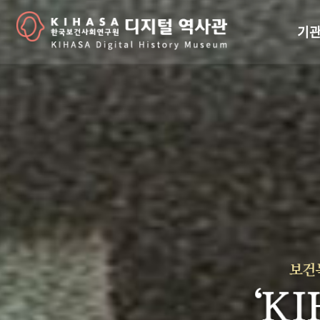
기관
걸어
기관
역대
연구원