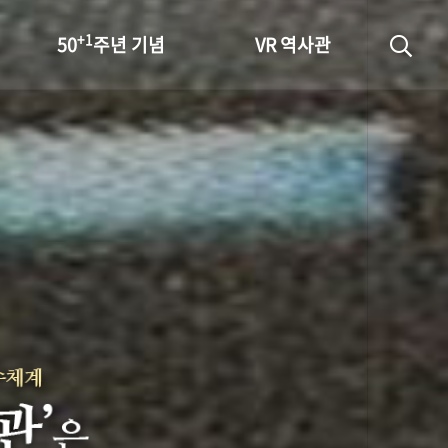
+1
50
주년 기념
VR 역사관
성과 50선
숫자로 보는 50년
+1
50
주년 광장
세계와 함께 한 KIHASA