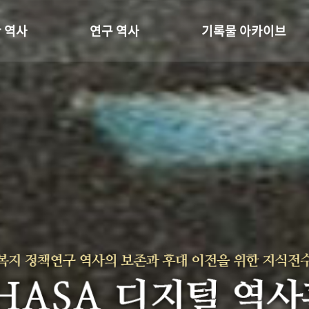
 역사
연구 역사
기록물 아카이브
온 길
정책과 연구
사진 아카이브
 변천사
키워드로 보는 연구 역사
문서 기록물
 기관장
연구자들
행정박물
 사람들
간행물 변천사
영상 기록물