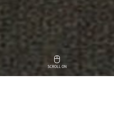
SCROLL ON