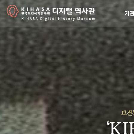
기관
걸어
기관
역대
연구원