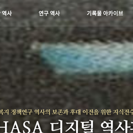
 역사
연구 역사
기록물 아카이브
온 길
정책과 연구
사진 아카이브
 변천사
키워드로 보는 연구 역사
문서 기록물
 기관장
연구자들
행정박물
 사람들
간행물 변천사
영상 기록물