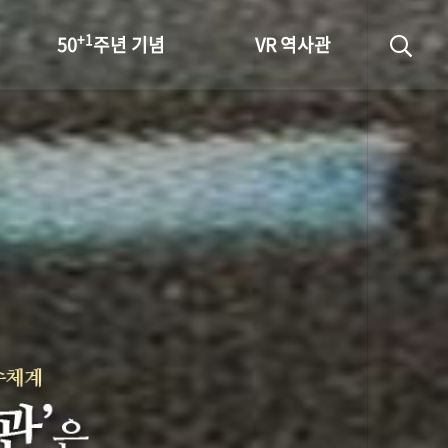
+1
50
주년 기념
VR 역사관
성과 50선
숫자로 보는 50년
+1
50
주년 광장
세계와 함께 한 KIHASA