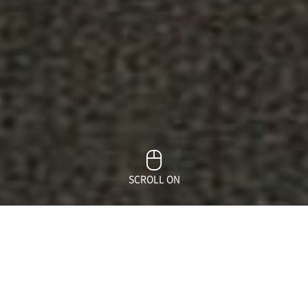
SCROLL ON