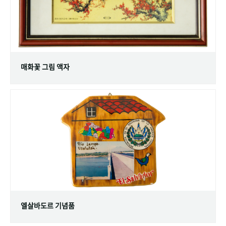
매화꽃 그림 액자
엘살바도르 기념품