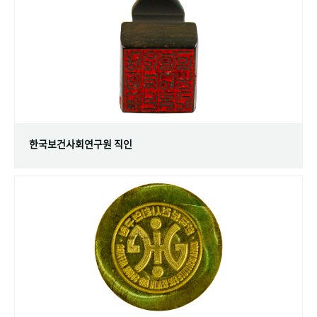
+1
성과 50선
숫자로 보는 50년
50
주년 광장
세계와 함께 한 KIHASA
VR 역사관
한국보건사회연구원 직인