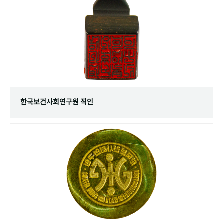
+1
성과 50선
숫자로 보는 50년
50
주년 광장
세계와 함께 한 KIHASA
VR 역사관
한국보건사회연구원 직인