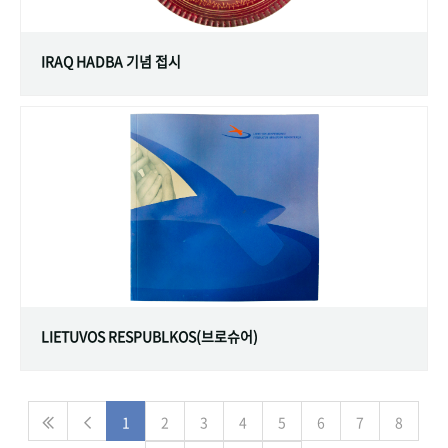
IRAQ HADBA 기념 접시
LIETUVOS RESPUBLKOS(브로슈어)
1
2
3
4
5
6
7
8