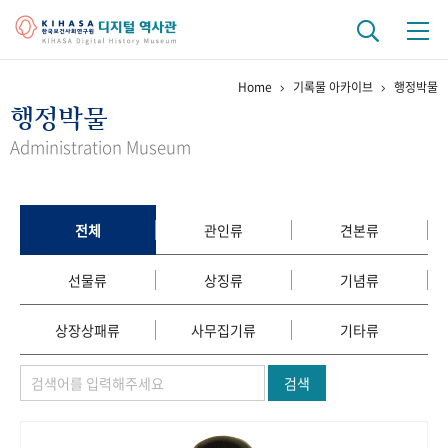
Home
기록물 아카이브
행정박물
기관 역사
행정박물
걸어온 길
기관 변천사
역대 기관장
연구원 사람들
Administration Museum
연구 역사
정책과 연구
키워드로 보는 연구 역사
연구자들
전체
관인류
견본류
간행물 변천사
선물류
상징류
기념류
기록물 아카이브
상장상패류
사무집기류
기타류
사진 아카이브
문서 기록물
행정박물
영상 기록물
검색
+1
50
주년 기념