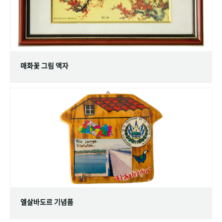
매화꽃 그림 액자
엘살바도르 기념품