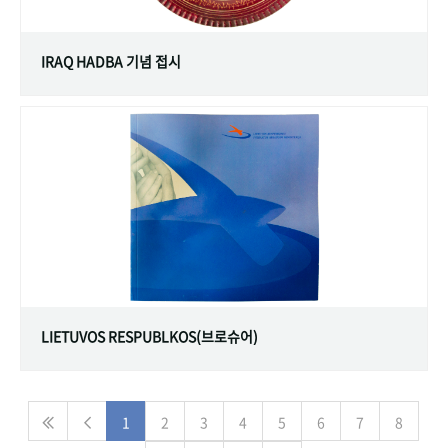
IRAQ HADBA 기념 접시
LIETUVOS RESPUBLKOS(브로슈어)
1
2
3
4
5
6
7
8