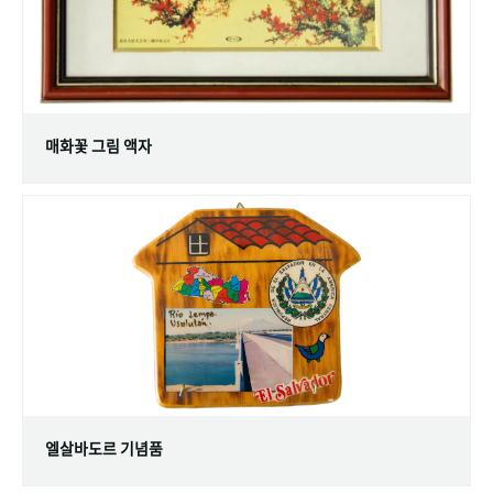
매화꽃 그림 액자
엘살바도르 기념품