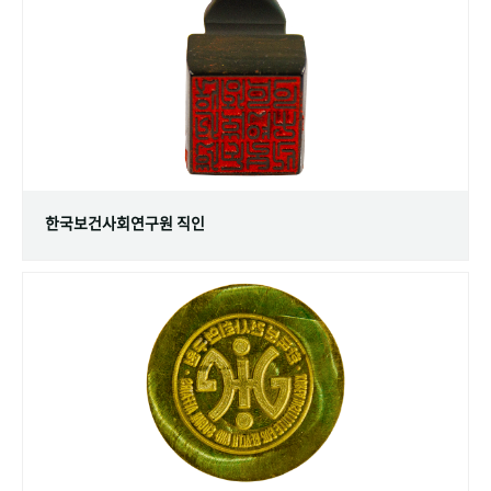
+1
성과 50선
숫자로 보는 50년
50
주년 광장
세계와 함께 한 KIHASA
VR 역사관
한국보건사회연구원 직인