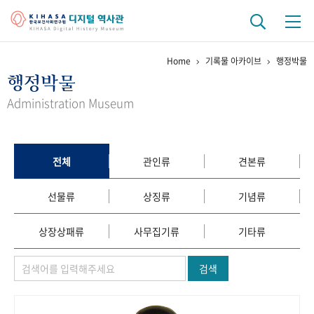
Home
기록물 아카이브
행정박물
기관 역사
행정박물
걸어온 길
기관 변천사
역대 기관장
연구원 사람들
Administration Museum
연구 역사
정책과 연구
키워드로 보는 연구 역사
연구자들
전체
관인류
견본류
간행물 변천사
선물류
상징류
기념류
기록물 아카이브
상장상패류
사무집기류
기타류
사진 아카이브
문서 기록물
행정박물
영상 기록물
검색
+1
50
주년 기념