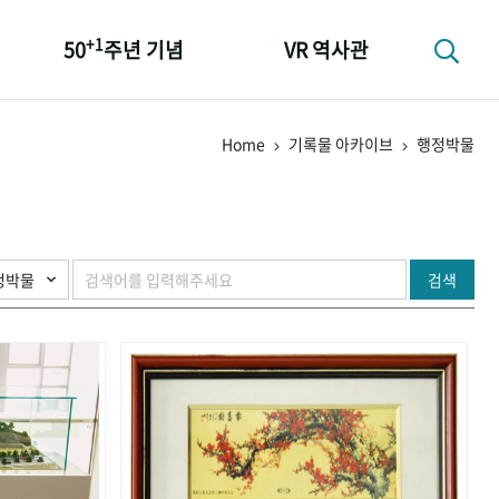
+1
50
주년 기념
VR 역사관
성과 50선
Home
기록물 아카이브
행정박물
숫자로 보는 50년
+1
50
주년 광장
세계와 함께 한 KIHASA
검색