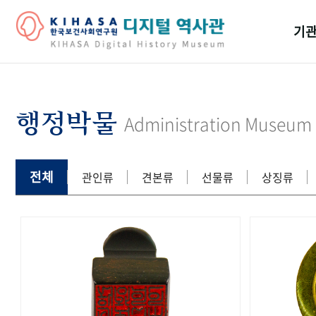
기관
걸어
기관
행정박물
Administration Museum
역대
연구원
전체
관인류
견본류
선물류
상징류