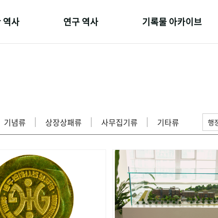
 역사
연구 역사
기록물 아카이브
온 길
정책과 연구
사진 아카이브
 변천사
키워드로 보는 연구 역사
문서 기록물
 기관장
연구자들
행정박물
 사람들
간행물 변천사
영상 기록물
기념류
상장상패류
사무집기류
기타류