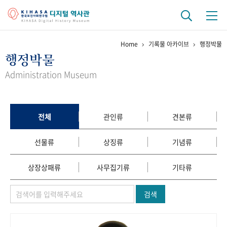
Home
기록물 아카이브
행정박물
기관 역사
행정박물
걸어온 길
기관 변천사
역대 기관장
연구원 사람들
Administration Museum
연구 역사
정책과 연구
키워드로 보는 연구 역사
연구자들
전체
관인류
견본류
간행물 변천사
선물류
상징류
기념류
기록물 아카이브
상장상패류
사무집기류
기타류
사진 아카이브
문서 기록물
행정박물
영상 기록물
검색
+1
50
주년 기념