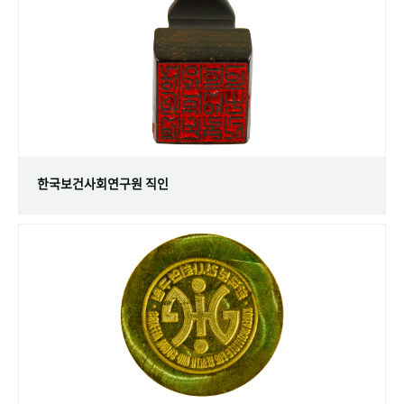
+1
성과 50선
숫자로 보는 50년
50
주년 광장
세계와 함께 한 KIHASA
VR 역사관
한국보건사회연구원 직인