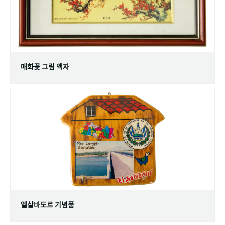
매화꽃 그림 액자
엘살바도르 기념품