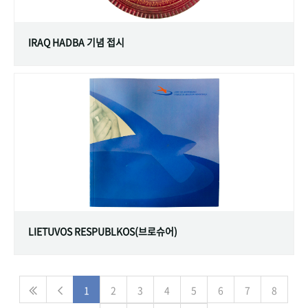
IRAQ HADBA 기념 접시
LIETUVOS RESPUBLKOS(브로슈어)
1
2
3
4
5
6
7
8