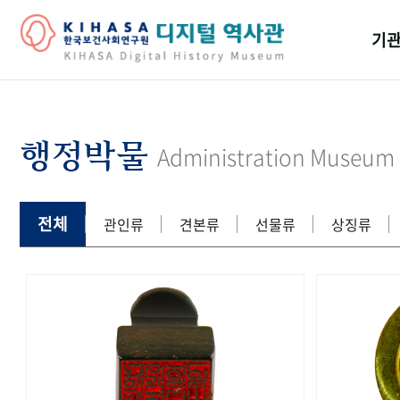
기관
걸어
기관
행정박물
Administration Museum
역대
연구원
전체
관인류
견본류
선물류
상징류