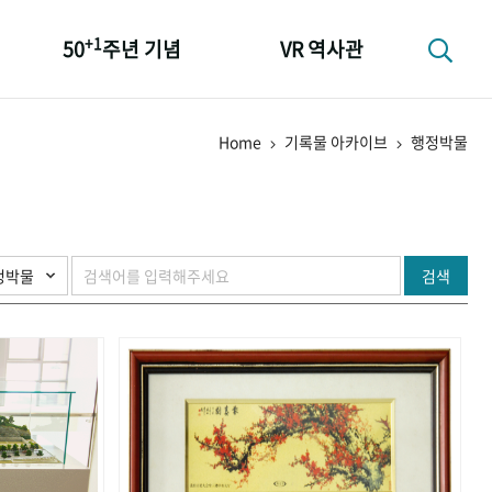
+1
50
주년 기념
VR 역사관
성과 50선
Home
기록물 아카이브
행정박물
숫자로 보는 50년
+1
50
주년 광장
세계와 함께 한 KIHASA
검색