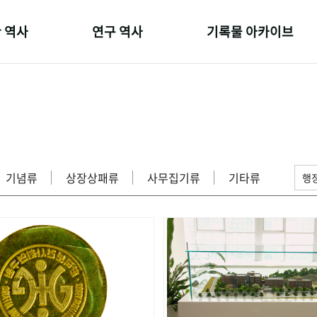
 역사
연구 역사
기록물 아카이브
온 길
정책과 연구
사진 아카이브
 변천사
키워드로 보는 연구 역사
문서 기록물
 기관장
연구자들
행정박물
 사람들
간행물 변천사
영상 기록물
기념류
상장상패류
사무집기류
기타류