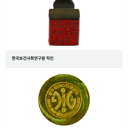
+1
성과 50선
숫자로 보는 50년
50
주년 광장
세계와 함께 한 KIHASA
VR 역사관
한국보건사회연구원 직인