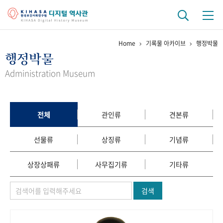
Home
기록물 아카이브
행정박물
기관 역사
행정박물
걸어온 길
기관 변천사
역대 기관장
연구원 사람들
Administration Museum
연구 역사
정책과 연구
키워드로 보는 연구 역사
연구자들
전체
관인류
견본류
간행물 변천사
선물류
상징류
기념류
기록물 아카이브
상장상패류
사무집기류
기타류
사진 아카이브
문서 기록물
행정박물
영상 기록물
검색
+1
50
주년 기념