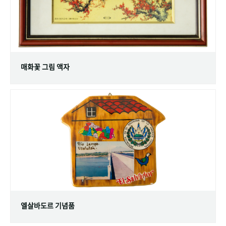
매화꽃 그림 액자
엘살바도르 기념품