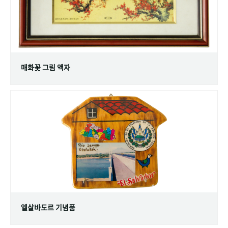
매화꽃 그림 액자
엘살바도르 기념품