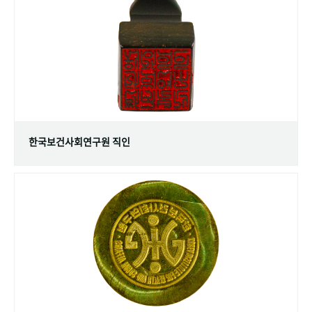
+1
성과 50선
숫자로 보는 50년
50
주년 광장
세계와 함께 한 KIHASA
VR 역사관
한국보건사회연구원 직인