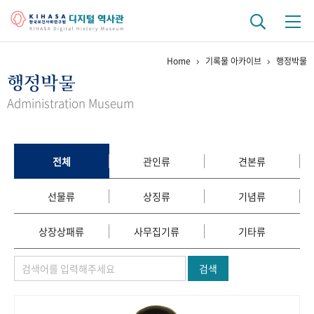
Home
기록물 아카이브
행정박물
기관 역사
행정박물
걸어온 길
기관 변천사
역대 기관장
연구원 사람들
Administration Museum
연구 역사
정책과 연구
키워드로 보는 연구 역사
연구자들
전체
관인류
견본류
간행물 변천사
선물류
상징류
기념류
기록물 아카이브
상장상패류
사무집기류
기타류
사진 아카이브
문서 기록물
행정박물
영상 기록물
검색
+1
50
주년 기념