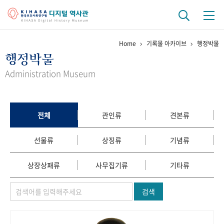
Home
기록물 아카이브
행정박물
기관 역사
행정박물
걸어온 길
기관 변천사
역대 기관장
연구원 사람들
Administration Museum
연구 역사
정책과 연구
키워드로 보는 연구 역사
연구자들
전체
관인류
견본류
간행물 변천사
선물류
상징류
기념류
기록물 아카이브
상장상패류
사무집기류
기타류
사진 아카이브
문서 기록물
행정박물
영상 기록물
검색
+1
50
주년 기념