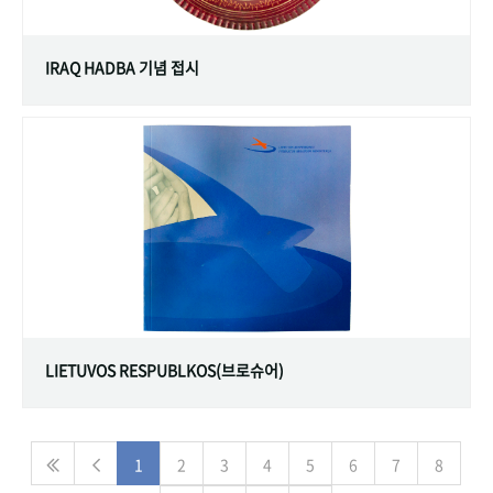
IRAQ HADBA 기념 접시
LIETUVOS RESPUBLKOS(브로슈어)
1
2
3
4
5
6
7
8