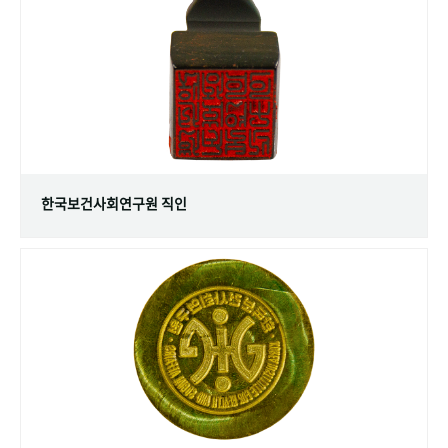
+1
성과 50선
숫자로 보는 50년
50
주년 광장
세계와 함께 한 KIHASA
VR 역사관
한국보건사회연구원 직인