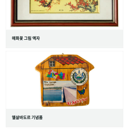
매화꽃 그림 액자
엘살바도르 기념품