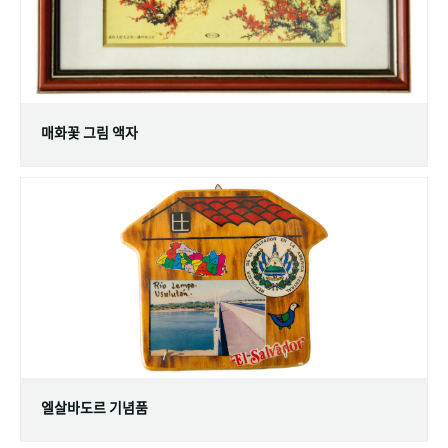
매화꽃 그림 액자
엘살바도르 기념품