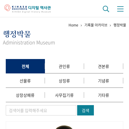
Home
기록물 아카이브
행정박물
기관 역사
행정박물
걸어온 길
기관 변천사
역대 기관장
연구원 사람들
Administration Museum
연구 역사
정책과 연구
키워드로 보는 연구 역사
연구자들
전체
관인류
견본류
간행물 변천사
선물류
상징류
기념류
기록물 아카이브
상장상패류
사무집기류
기타류
사진 아카이브
문서 기록물
행정박물
영상 기록물
검색
+1
50
주년 기념