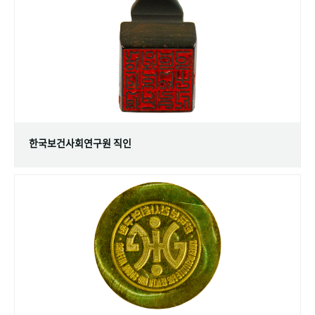
+1
성과 50선
숫자로 보는 50년
50
주년 광장
세계와 함께 한 KIHASA
VR 역사관
한국보건사회연구원 직인