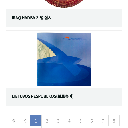
IRAQ HADBA 기념 접시
LIETUVOS RESPUBLKOS(브로슈어)
1
2
3
4
5
6
7
8