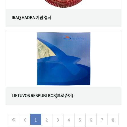
IRAQ HADBA 기념 접시
LIETUVOS RESPUBLKOS(브로슈어)
1
2
3
4
5
6
7
8