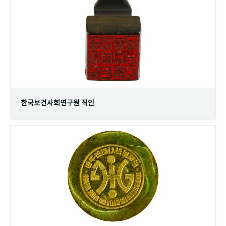
+1
성과 50선
숫자로 보는 50년
50
주년 광장
세계와 함께 한 KIHASA
VR 역사관
한국보건사회연구원 직인