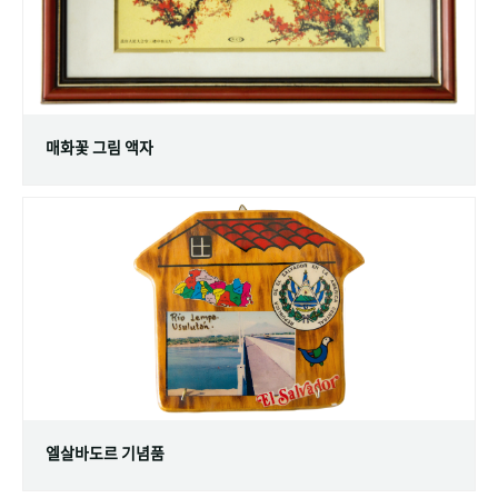
매화꽃 그림 액자
엘살바도르 기념품