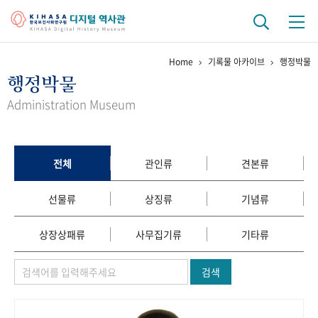
Home
기록물 아카이브
행정박물
기관 역사
행정박물
걸어온 길
기관 변천사
역대 기관장
연구원 사람들
Administration Museum
연구 역사
정책과 연구
키워드로 보는 연구 역사
연구자들
전체
관인류
견본류
간행물 변천사
선물류
상징류
기념류
기록물 아카이브
상장상패류
사무집기류
기타류
사진 아카이브
문서 기록물
행정박물
영상 기록물
검색
+1
50
주년 기념