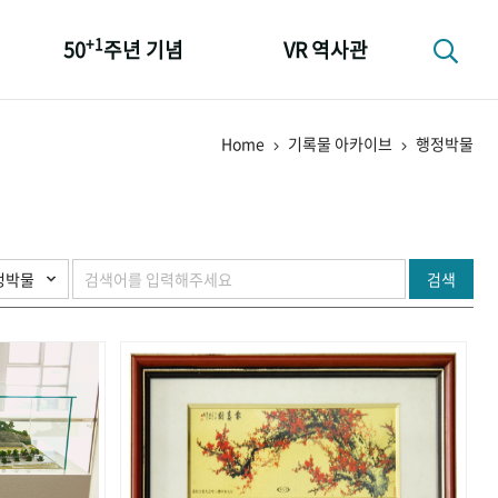
+1
50
주년 기념
VR 역사관
성과 50선
Home
기록물 아카이브
행정박물
숫자로 보는 50년
+1
50
주년 광장
세계와 함께 한 KIHASA
검색