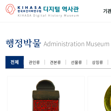
기관
걸어
기관
행정박물
Administration Museum
역대
연구원
전체
관인류
견본류
선물류
상징류