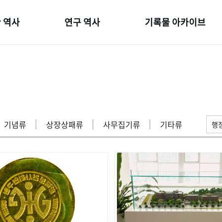
 역사
연구 역사
기록물 아카이브
온 길
정책과 연구
사진 아카이브
 변천사
키워드로 보는 연구 역사
문서 기록물
 기관장
연구자들
행정박물
 사람들
간행물 변천사
영상 기록물
기념류
상장상패류
사무집기류
기타류