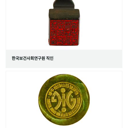
+1
성과 50선
숫자로 보는 50년
50
주년 광장
세계와 함께 한 KIHASA
VR 역사관
한국보건사회연구원 직인