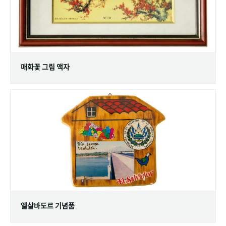
매화꽃 그림 액자
엘살바도르 기념품