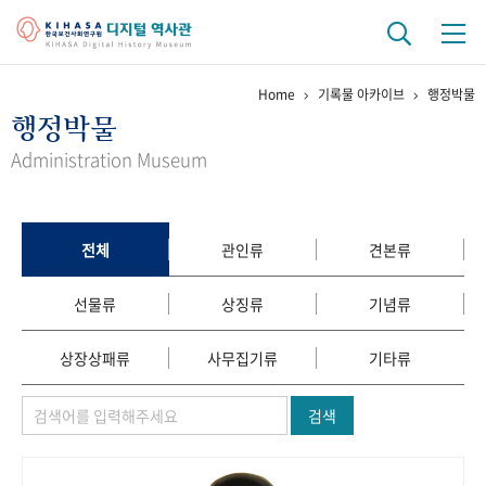
Home
기록물 아카이브
행정박물
기관 역사
행정박물
걸어온 길
기관 변천사
역대 기관장
연구원 사람들
Administration Museum
연구 역사
정책과 연구
키워드로 보는 연구 역사
연구자들
전체
관인류
견본류
간행물 변천사
선물류
상징류
기념류
기록물 아카이브
상장상패류
사무집기류
기타류
사진 아카이브
문서 기록물
행정박물
영상 기록물
검색
+1
50
주년 기념