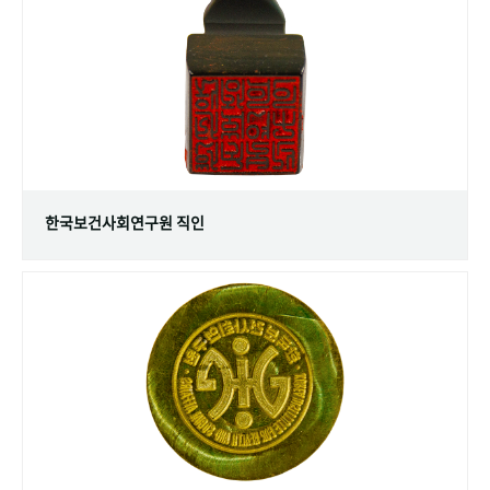
+1
성과 50선
숫자로 보는 50년
50
주년 광장
세계와 함께 한 KIHASA
VR 역사관
한국보건사회연구원 직인