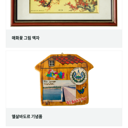
매화꽃 그림 액자
엘살바도르 기념품