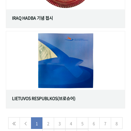
IRAQ HADBA 기념 접시
LIETUVOS RESPUBLKOS(브로슈어)
1
2
3
4
5
6
7
8