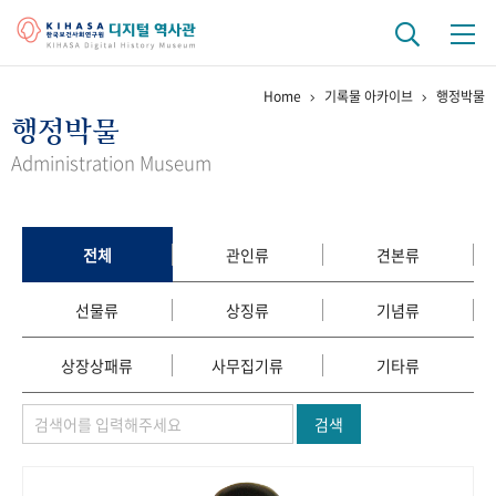
Home
기록물 아카이브
행정박물
기관 역사
행정박물
걸어온 길
기관 변천사
역대 기관장
연구원 사람들
Administration Museum
연구 역사
정책과 연구
키워드로 보는 연구 역사
연구자들
전체
관인류
견본류
간행물 변천사
선물류
상징류
기념류
기록물 아카이브
상장상패류
사무집기류
기타류
사진 아카이브
문서 기록물
행정박물
영상 기록물
검색
+1
50
주년 기념