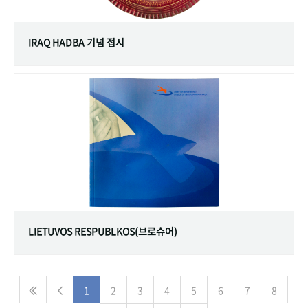
IRAQ HADBA 기념 접시
LIETUVOS RESPUBLKOS(브로슈어)
1
2
3
4
5
6
7
8