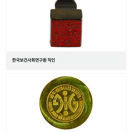
+1
성과 50선
숫자로 보는 50년
50
주년 광장
세계와 함께 한 KIHASA
VR 역사관
한국보건사회연구원 직인