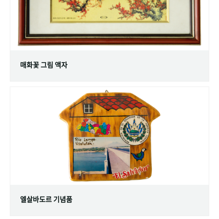
매화꽃 그림 액자
엘살바도르 기념품