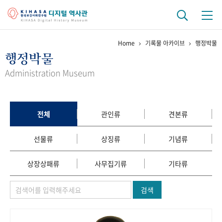
Home
기록물 아카이브
행정박물
기관 역사
행정박물
걸어온 길
기관 변천사
역대 기관장
연구원 사람들
Administration Museum
연구 역사
정책과 연구
키워드로 보는 연구 역사
연구자들
전체
관인류
견본류
간행물 변천사
선물류
상징류
기념류
기록물 아카이브
상장상패류
사무집기류
기타류
사진 아카이브
문서 기록물
행정박물
영상 기록물
검색
+1
50
주년 기념