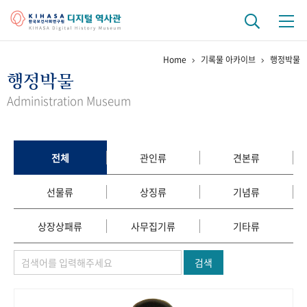
Home
기록물 아카이브
행정박물
기관 역사
행정박물
걸어온 길
기관 변천사
역대 기관장
연구원 사람들
Administration Museum
연구 역사
정책과 연구
키워드로 보는 연구 역사
연구자들
전체
관인류
견본류
간행물 변천사
선물류
상징류
기념류
기록물 아카이브
상장상패류
사무집기류
기타류
사진 아카이브
문서 기록물
행정박물
영상 기록물
검색
+1
50
주년 기념