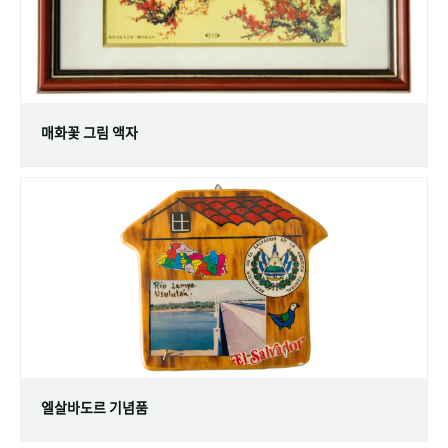
매화꽃 그림 액자
엘살바도르 기념품