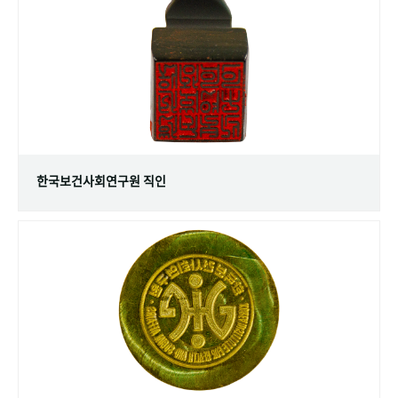
+1
성과 50선
숫자로 보는 50년
50
주년 광장
세계와 함께 한 KIHASA
VR 역사관
한국보건사회연구원 직인