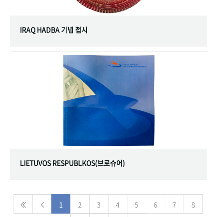
IRAQ HADBA 기념 접시
LIETUVOS RESPUBLKOS(브로슈어)
1
2
3
4
5
6
7
8