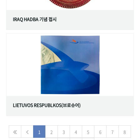
IRAQ HADBA 기념 접시
LIETUVOS RESPUBLKOS(브로슈어)
1
2
3
4
5
6
7
8