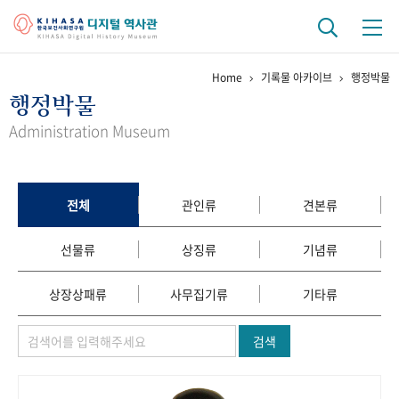
Home
기록물 아카이브
행정박물
기관 역사
행정박물
걸어온 길
기관 변천사
역대 기관장
연구원 사람들
Administration Museum
연구 역사
정책과 연구
키워드로 보는 연구 역사
연구자들
전체
관인류
견본류
간행물 변천사
선물류
상징류
기념류
기록물 아카이브
상장상패류
사무집기류
기타류
사진 아카이브
문서 기록물
행정박물
영상 기록물
검색
+1
50
주년 기념