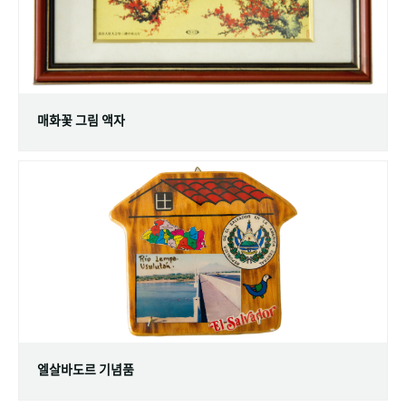
매화꽃 그림 액자
엘살바도르 기념품