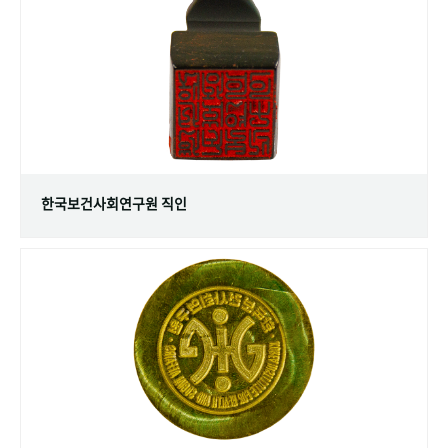
+1
성과 50선
숫자로 보는 50년
50
주년 광장
세계와 함께 한 KIHASA
VR 역사관
한국보건사회연구원 직인