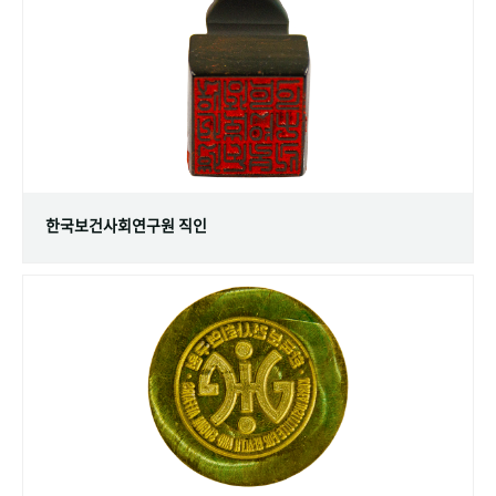
+1
성과 50선
숫자로 보는 50년
50
주년 광장
세계와 함께 한 KIHASA
VR 역사관
한국보건사회연구원 직인