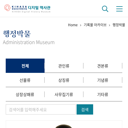
Home
기록물 아카이브
행정박물
기관 역사
행정박물
걸어온 길
기관 변천사
역대 기관장
연구원 사람들
Administration Museum
연구 역사
정책과 연구
키워드로 보는 연구 역사
연구자들
전체
관인류
견본류
간행물 변천사
선물류
상징류
기념류
기록물 아카이브
상장상패류
사무집기류
기타류
사진 아카이브
문서 기록물
행정박물
영상 기록물
검색
+1
50
주년 기념