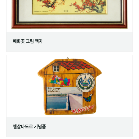
매화꽃 그림 액자
엘살바도르 기념품