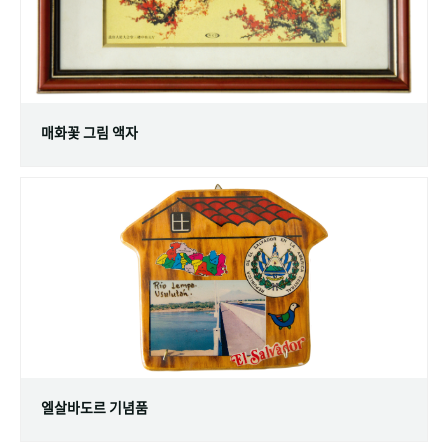
매화꽃 그림 액자
엘살바도르 기념품