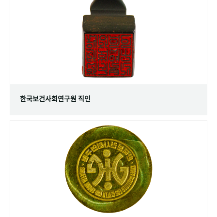
+1
성과 50선
숫자로 보는 50년
50
주년 광장
세계와 함께 한 KIHASA
VR 역사관
한국보건사회연구원 직인