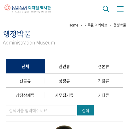
Home
기록물 아카이브
행정박물
기관 역사
행정박물
걸어온 길
기관 변천사
역대 기관장
연구원 사람들
Administration Museum
연구 역사
정책과 연구
키워드로 보는 연구 역사
연구자들
전체
관인류
견본류
간행물 변천사
선물류
상징류
기념류
기록물 아카이브
상장상패류
사무집기류
기타류
사진 아카이브
문서 기록물
행정박물
영상 기록물
검색
+1
50
주년 기념