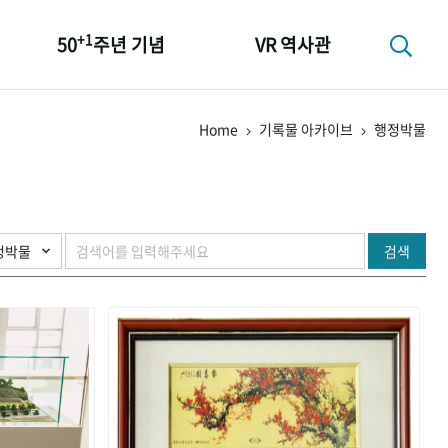
+1
50
주년 기념
VR 역사관
성과 50선
Home
기록물 아카이브
행정박물
숫자로 보는 50년
+1
50
주년 광장
세계와 함께 한 KIHASA
검색