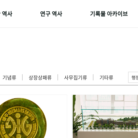
 역사
연구 역사
기록물 아카이브
온 길
정책과 연구
사진 아카이브
 변천사
키워드로 보는 연구 역사
문서 기록물
 기관장
연구자들
행정박물
 사람들
간행물 변천사
영상 기록물
기념류
상장상패류
사무집기류
기타류