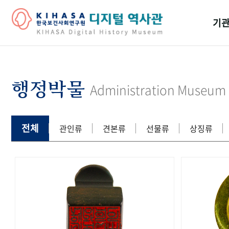
기관
걸어
기관
행정박물
Administration Museum
역대
연구원
전체
관인류
견본류
선물류
상징류