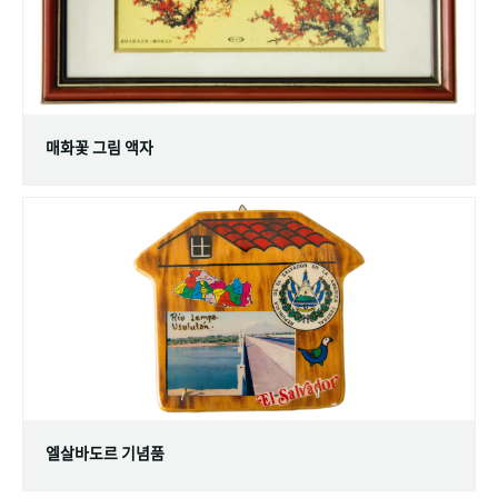
매화꽃 그림 액자
엘살바도르 기념품