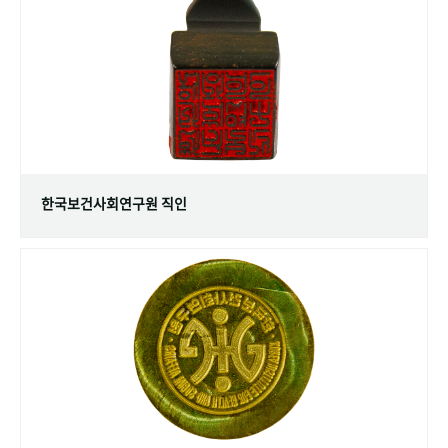
+1
성과 50선
숫자로 보는 50년
50
주년 광장
세계와 함께 한 KIHASA
VR 역사관
한국보건사회연구원 직인