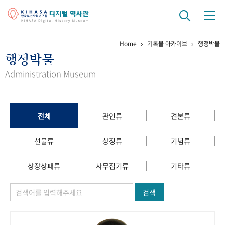
Home
기록물 아카이브
행정박물
기관 역사
행정박물
걸어온 길
기관 변천사
역대 기관장
연구원 사람들
Administration Museum
연구 역사
정책과 연구
키워드로 보는 연구 역사
연구자들
전체
관인류
견본류
간행물 변천사
선물류
상징류
기념류
기록물 아카이브
상장상패류
사무집기류
기타류
사진 아카이브
문서 기록물
행정박물
영상 기록물
검색
+1
50
주년 기념