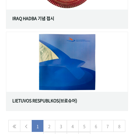
IRAQ HADBA 기념 접시
LIETUVOS RESPUBLKOS(브로슈어)
1
2
3
4
5
6
7
8