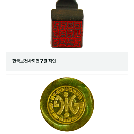
+1
성과 50선
숫자로 보는 50년
50
주년 광장
세계와 함께 한 KIHASA
VR 역사관
한국보건사회연구원 직인