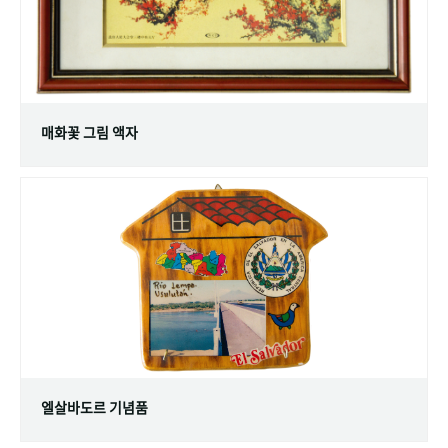
매화꽃 그림 액자
엘살바도르 기념품