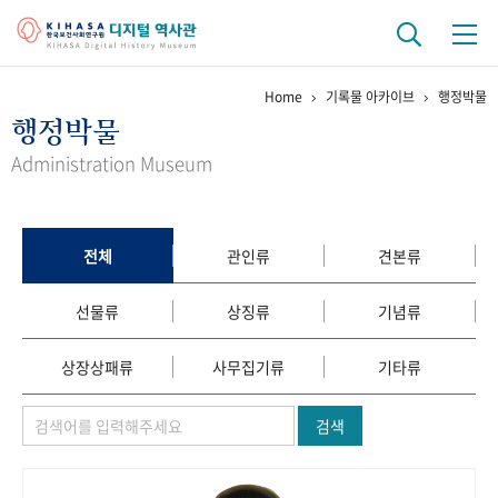
Home
기록물 아카이브
행정박물
기관 역사
행정박물
걸어온 길
기관 변천사
역대 기관장
연구원 사람들
Administration Museum
연구 역사
정책과 연구
키워드로 보는 연구 역사
연구자들
전체
관인류
견본류
간행물 변천사
선물류
상징류
기념류
기록물 아카이브
상장상패류
사무집기류
기타류
사진 아카이브
문서 기록물
행정박물
영상 기록물
검색
+1
50
주년 기념