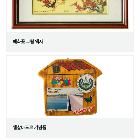
매화꽃 그림 액자
엘살바도르 기념품