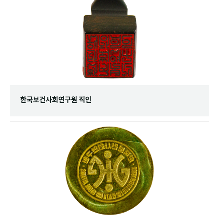
+1
성과 50선
숫자로 보는 50년
50
주년 광장
세계와 함께 한 KIHASA
VR 역사관
한국보건사회연구원 직인