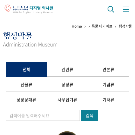
Home
기록물 아카이브
행정박물
기관 역사
행정박물
걸어온 길
기관 변천사
역대 기관장
연구원 사람들
Administration Museum
연구 역사
정책과 연구
키워드로 보는 연구 역사
연구자들
전체
관인류
견본류
간행물 변천사
선물류
상징류
기념류
기록물 아카이브
상장상패류
사무집기류
기타류
사진 아카이브
문서 기록물
행정박물
영상 기록물
검색
+1
50
주년 기념